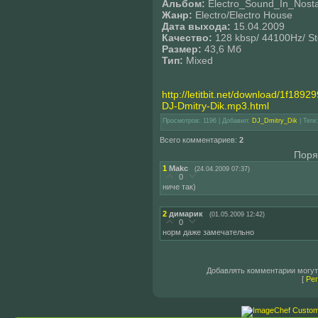
Альбом:
Electro_Sound_In_Nosta
Жанр:
Electro/Electro House
Дата выхода:
15.04.2009
Качество:
128 kbsp/ 44100Hz/ St
Размер:
43,6 Мб
Тип:
Mixed
http://letitbit.net/download/1f189
DJ-Dmitry-Dik.mp3.html
Просмотров
: 1196 |
Добавил
:
DJ_Dmitry_Dik
|
Теги
Всего комментариев
:
2
Поря
1
Makc
(24.04.2009 07:37)
0
ниче так)
2
димарик
(01.05.2009 12:42)
0
норм даже замечательно
Добавлять комментарии могут
[
Ре